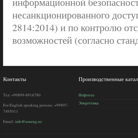
информационной безопасност
несанкционированного доступ
2814:2014) и по контролю от
возможностей (согласно станд
Контакты
Производственные ката
Тел: +99899-8916780
Нефтегаз
Энергетика
For English speaking persons: +99897-
7495011
Email:
info@asueng.uz